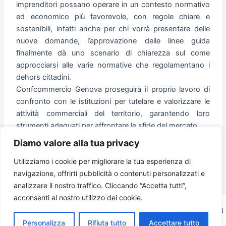
imprenditori possano operare in un contesto normativo
ed economico più favorevole, con regole chiare e
sostenibili, infatti anche per chi vorrà presentare delle
nuove domande, l’approvazione delle linee guida
finalmente dà uno scenario di chiarezza sul come
approcciarsi alle varie normative che regolamentano i
dehors cittadini.
Confcommercio Genova proseguirà il proprio lavoro di
confronto con le istituzioni per tutelare e valorizzare le
attività commerciali del territorio, garantendo loro
strumenti adeguati per affrontare le sfide del mercato.
Diamo valore alla tua privacy
Utilizziamo i cookie per migliorare la tua esperienza di
navigazione, offrirti pubblicità o contenuti personalizzati e
PRECEDENTE
SUCCESSIVO
analizzare il nostro traffico. Cliccando “Accetta tutti”,
acconsenti al nostro utilizzo dei cookie.
Copyright © 2026 Confcommercio Imprese per l'Italia | Powered
Personalizza
Rifiuta tutto
Accettare tutto
by
Tema WordPress Astra