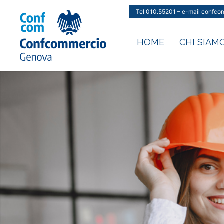
Vai
Tel 010.55201 – e-mail confc
al
contenuto
HOME
CHI SIAM