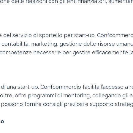
ne delle relazioni con gli enti finanziatori, aumentan
el servizio di sportello per start-up. Confcommerci
i contabilità, marketing, gestione delle risorse umane
e competenze necessarie per gestire efficacemente la l
di una start-up. Confcommercio facilita l’accesso a ret
noltre, offre programmi di mentoring, collegando gli a
 possono fornire consigli preziosi e supporto strateg
co