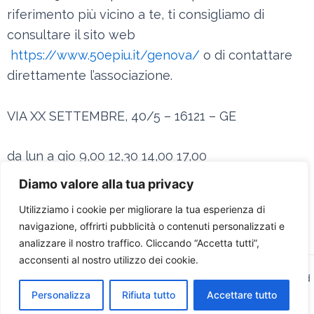
riferimento più vicino a te, ti consigliamo di
consultare il sito web
https://www.50epiu.it/genova/
o di contattare
direttamente l’associazione.
VIA XX SETTEMBRE, 40/5 – 16121 – GE
da lun a gio 9,00 12,30 14,00 17,00
venerdì 9,00 13,00
Diamo valore alla tua privacy
Email:
enasco.ge@enasco.it
Utilizziamo i cookie per migliorare la tua esperienza di
Telefono: 010543042-0105530352
navigazione, offrirti pubblicità o contenuti personalizzati e
analizzare il nostro traffico. Cliccando “Accetta tutti”,
acconsenti al nostro utilizzo dei cookie.
Copyright © 2026 Confcommercio Imprese per l'Italia | Powered
Personalizza
Rifiuta tutto
Accettare tutto
by
Tema WordPress Astra