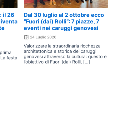
 il 26
Dal 30 luglio al 2 ottobre ecco
diventa
“Fuori (dai) Rolli”: 7 piazze, 7
te
eventi nei caruggi genovesi
24 Luglio 2026
Valorizzare la straordinaria ricchezza
architettonica e storica dei caruggi
 prima
genovesi attraverso la cultura: questo è
 La festa
l’obiettivo di Fuori (dai) Rolli, […]