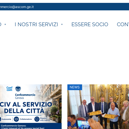
ommercio@ascom.ge.it
O
I NOSTRI SERVIZI
ESSERE SOCIO
CON
d
Posted
NEWS
on