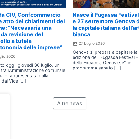
da CIV, Confcommercio
Nasce il Fugassa Festival:
 atto dei chiarimenti del
e 27 settembre Genova 
e: “Necessaria una
la capitale italiana dell’ar
da revisione del
bianca
ollo a tutela
27 Luglio 2026
utonomia delle imprese”
Genova si prepara a ospitare la
glio 2026
edizione del “Fugassa Festival –
della Focaccia Genovese”, in
uto oggi, giovedì 30 luglio, un
programma sabato […]
 tra l’Amministrazione comunale
a – rappresentata dalla
 dal Vice […]
Altre news