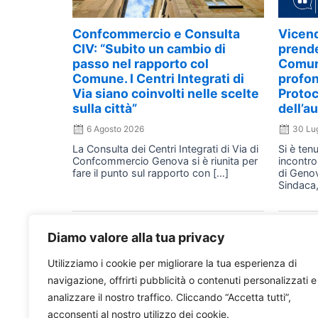
Confcommercio e Consulta
Vicen
CIV: “Subito un cambio di
prende
passo nel rapporto col
Comun
Comune. I Centri Integrati di
profon
Via siano coinvolti nelle scelte
Protoc
sulla città”
dell’a
6 Agosto 2026
30 Lu
La Consulta dei Centri Integrati di Via di
Si è ten
Confcommercio Genova si è riunita per
incontro
fare il punto sul rapporto con […]
di Genov
Sindaca,
Diamo valore alla tua privacy
Utilizziamo i cookie per migliorare la tua esperienza di
navigazione, offrirti pubblicità o contenuti personalizzati e
analizzare il nostro traffico. Cliccando “Accetta tutti”,
acconsenti al nostro utilizzo dei cookie.