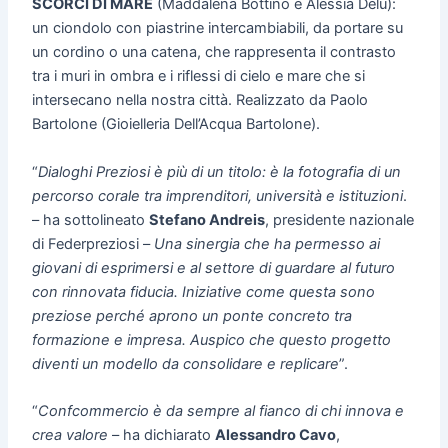
SCORCI DI MARE
(Maddalena Bottino e Alessia Delù):
un ciondolo con piastrine intercambiabili, da portare su
un cordino o una catena, che rappresenta il contrasto
tra i muri in ombra e i riflessi di cielo e mare che si
intersecano nella nostra città. Realizzato da Paolo
Bartolone (Gioielleria Dell’Acqua Bartolone).
“
Dialoghi Preziosi è più di un titolo: è la fotografia di un
percorso corale tra imprenditori, università e istituzioni
.
– ha sottolineato
Stefano Andreis
, presidente nazionale
di Federpreziosi –
Una sinergia che ha permesso ai
giovani di esprimersi e al settore di guardare al futuro
con rinnovata fiducia. Iniziative come questa sono
preziose perché aprono un ponte concreto tra
formazione e impresa. Auspico che questo progetto
diventi un modello da consolidare e replicare
”.
“
Confcommercio è da sempre al fianco di chi innova e
crea valore
– ha dichiarato
Alessandro Cavo
,