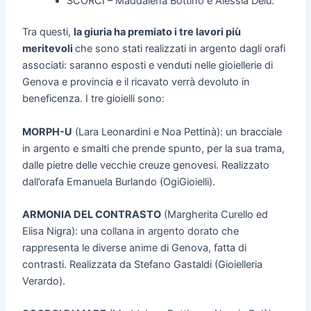
SCORCI – Maddalena Bottino e Alessia Delù.
Tra questi,
la giuria ha premiato i tre lavori più
meritevoli
che sono stati realizzati in argento dagli orafi
associati: saranno esposti e venduti nelle gioiellerie di
Genova e provincia e il ricavato verrà devoluto in
beneficenza. I tre gioielli sono:
MORPH-U
(Lara Leonardini e Noa Pettinà): un bracciale
in argento e smalti che prende spunto, per la sua trama,
dalle pietre delle vecchie creuze genovesi. Realizzato
dall’orafa Emanuela Burlando (OgiGioielli).
ARMONIA DEL CONTRASTO
(Margherita Curello ed
Elisa Nigra): una collana in argento dorato che
rappresenta le diverse anime di Genova, fatta di
contrasti. Realizzata da Stefano Gastaldi (Gioielleria
Verardo).