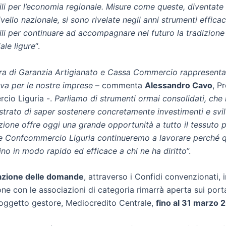
li per l’economia regionale. Misure come queste, diventate 
livello nazionale, si sono rivelate negli anni strumenti efficac
ili per continuare ad accompagnare nel futuro la tradizione
ale ligure
“.
ura di Garanzia Artigianato e Cassa Commercio rappresenta
iva per le nostre imprese
– commenta
Alessandro Cavo
, P
cio Liguria -.
Parliamo di strumenti ormai consolidati, che 
trato di saper sostenere concretamente investimenti e svi
azione offre oggi una grande opportunità a tutto il tessuto 
e Confcommercio Liguria continueremo a lavorare perché 
ino in modo rapido ed efficace a chi ne ha diritto
”.
azione delle domande
, attraverso i Confidi convenzionati, i
ne con le associazioni di categoria rimarrà aperta sui porta
oggetto gestore, Mediocredito Centrale,
fino al 31 marzo 