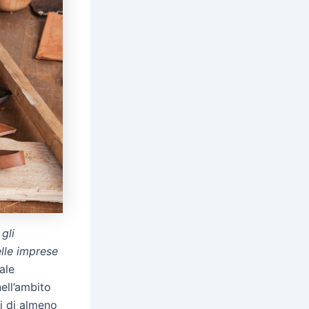
 gli
elle imprese
ale
nell’ambito
i di almeno