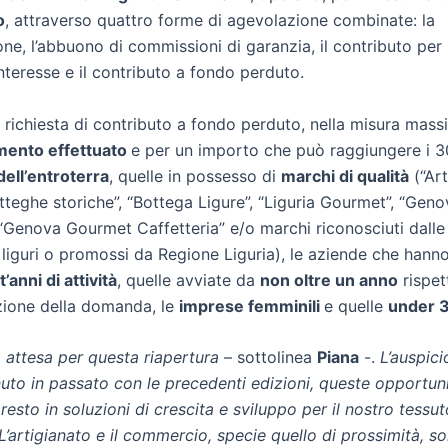
o
, attraverso quattro forme di agevolazione combinate: la
one, l’abbuono di commissioni di garanzia, il contributo per 
interesse e il contributo a fondo perduto.
 richiesta di contributo a fondo perduto, nella misura mas
imento effettuato
e per un importo che può raggiungere i 3
ell’entroterra
, quelle in possesso di
marchi di qualità
(“Art
otteghe storiche”, “Bottega Ligure”, “Liguria Gourmet”, “Ge
 “Genova Gourmet Caffetteria” e/o marchi riconosciuti dall
iguri o promossi da Regione Liguria), le aziende che hann
anni di attività
, quelle avviate da
non oltre un anno
rispet
zione della domanda, le
imprese femminili
e quelle
under 
 attesa per questa riapertura
– sottolinea
Piana
-.
L’auspici
to in passato con le precedenti edizioni, queste opportuni
esto in soluzioni di crescita e sviluppo per il nostro tessut
L’artigianato e il commercio, specie quello di prossimità, so