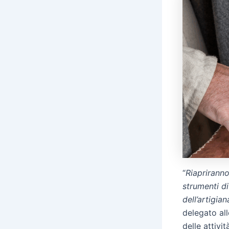
“
Riaprirann
strumenti di
dell’artigi
delegato al
delle attivi