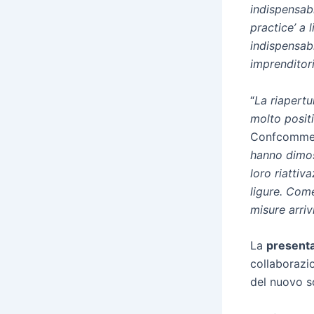
indispensabi
practice’ a 
indispensab
imprenditori
“
La riapert
molto posit
Confcommer
hanno dimos
loro riattiv
ligure. Com
misure arriv
La
present
collaborazio
del nuovo s