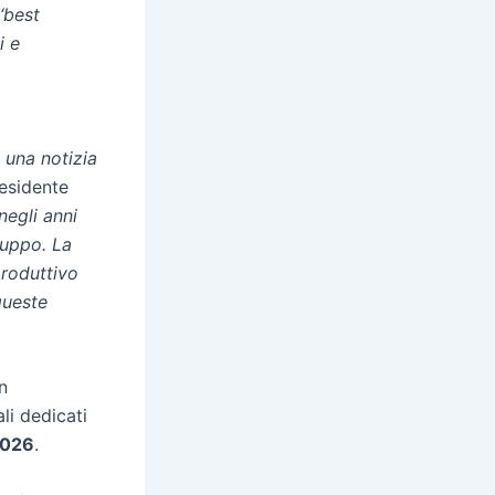
‘best
i e
 una notizia
residente
negli anni
luppo. La
produttivo
queste
n
li dedicati
2026
.