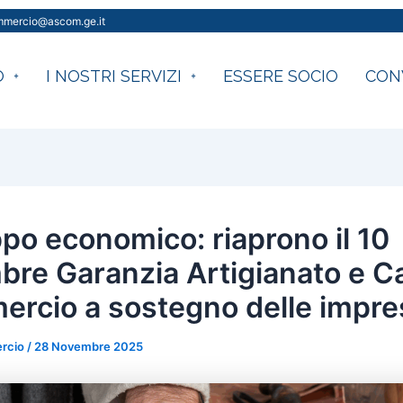
ommercio@ascom.ge.it
O
I NOSTRI SERVIZI
ESSERE SOCIO
CON
ppo economico: riaprono il 10
bre Garanzia Artigianato e C
rcio a sostegno delle impre
rcio
/
28 Novembre 2025