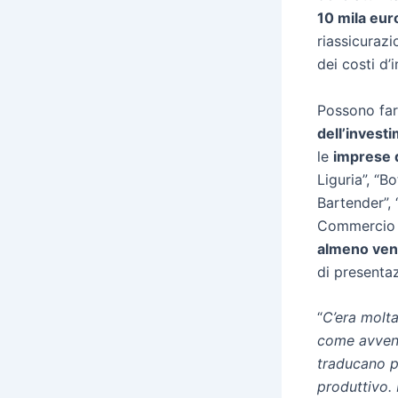
10 mila eur
riassicurazi
dei costi d’
Possono far
dell’invest
le
imprese d
Liguria”, “B
Bartender”,
Commercio l
almeno vent’
di presenta
“
C’era molta
come avvenu
traducano pr
produttivo. 