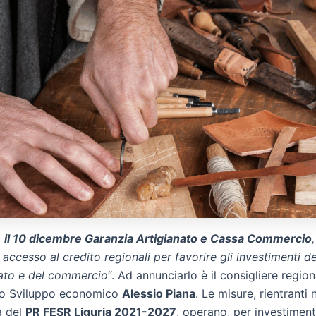
o
il 10 dicembre Garanzia Artigianato e Cassa Commercio
,
 accesso al credito regionali per favorire gli investimenti d
anato e del commercio
“. Ad annunciarlo è il consigliere region
lo Sviluppo economico
Alessio Piana
. Le misure, rientranti 
tà del
PR FESR Liguria 2021-2027
, operano, per investiment