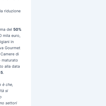
la riduzione
sima del
50%
0 mila euro,
igiani in
nova Gourmet
e Camere di
o maturato
to alla data
35
.
o è che,
tà si
o
no settori