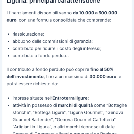
Liguria: principali caratteristiche
I finanziamenti disponibili vanno
da 10.000 a 500.000
euro
, con una formula consolidata che comprende:
riassicurazione;
abbuono delle commissioni di garanzia;
contributo per ridurre il costo degli interessi;
contributo a fondo perduto.
Il contributo a fondo perduto può coprire
fino al 50%
dell’investimento
, fino a un massimo di
30.000 euro
, e
potrà essere richiesto da:
imprese situate nell’
Entroterra ligure
;
attività in possesso di
marchi di qualità
come “Botteghe
storiche”, “Bottega Ligure”, “Liguria Gourmet”, “Genova
Gourmet Bartender”, “Genova Gourmet Caffetteria”,
“Artigiani in Liguria”, o altri marchi riconosciuti dalle
Camere di Commercio liguri o promossi da Regione