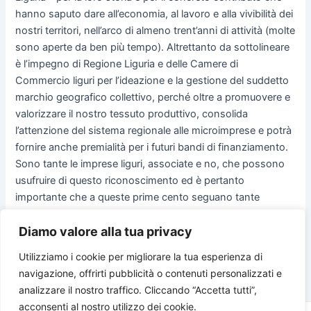
hanno saputo dare all’economia, al lavoro e alla vivibilità dei
nostri territori, nell’arco di almeno trent’anni di attività (molte
sono aperte da ben più tempo). Altrettanto da sottolineare
è l’impegno di Regione Liguria e delle Camere di
Commercio liguri per l’ideazione e la gestione del suddetto
marchio geografico collettivo, perché oltre a promuovere e
valorizzare il nostro tessuto produttivo, consolida
l’attenzione del sistema regionale alle microimprese e potrà
fornire anche premialità per i futuri bandi di finanziamento.
Sono tante le imprese liguri, associate e no, che possono
usufruire di questo riconoscimento ed è pertanto
importante che a queste prime cento seguano tante
adesioni e che Bottega Ligure sia conosciuto anche da
Diamo valore alla tua privacy
cittadini e turisti”.
Utilizziamo i cookie per migliorare la tua esperienza di
navigazione, offrirti pubblicità o contenuti personalizzati e
PRECEDENTE
SUCCESSIVO
analizzare il nostro traffico. Cliccando “Accetta tutti”,
acconsenti al nostro utilizzo dei cookie.