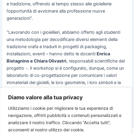
e tradizione, offrendo al tempo stesso alle gioiellerie
l’opportunità di avvicinare alla professione nuove
generazioni”.
“Lavorando con i gioiellieri, abbiamo offerto agli studenti
una metodologia per decodificare diversi elementi della
tradizione orafa e tradurli in progetti di packaging,
installazioni, eventi – hanno detto le docenti
Enrica
Bistagnino e Chiara Olivastri
, responsabili scientifiche del
progetto -. Il workshop si è configurato, dunque, come un
laboratorio di co-progettazione per comunicare i valori
immateriali dei gioielli, le loro geometrie, i loro simboli e la
loro dimensione emotiva e creare una narrazione tra
Diamo valore alla tua privacy
ideatore del gioiello, il designer e l’utente finale”.
Utilizziamo i cookie per migliorare la tua esperienza di
navigazione, offrirti pubblicità o contenuti personalizzati e
PRECEDENTE
SUCCESSIVO
analizzare il nostro traffico. Cliccando “Accetta tutti”,
acconsenti al nostro utilizzo dei cookie.