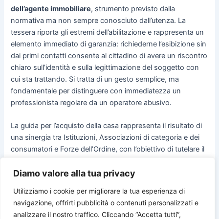
dell’agente immobiliare
, strumento previsto dalla
normativa ma non sempre conosciuto dall’utenza. La
tessera riporta gli estremi dell’abilitazione e rappresenta un
elemento immediato di garanzia: richiederne l’esibizione sin
dai primi contatti consente al cittadino di avere un riscontro
chiaro sull’identità e sulla legittimazione del soggetto con
cui sta trattando. Si tratta di un gesto semplice, ma
fondamentale per distinguere con immediatezza un
professionista regolare da un operatore abusivo.
La guida per l’acquisto della casa rappresenta il risultato di
una sinergia tra Istituzioni, Associazioni di categoria e dei
consumatori e Forze dell’Ordine, con l’obiettivo di tutelare il
consumatore e rafforzare la fiducia nel mercato
Diamo valore alla tua privacy
immobiliare.
Utilizziamo i cookie per migliorare la tua esperienza di
navigazione, offrirti pubblicità o contenuti personalizzati e
PRECEDENTE
SUCCESSIVO
analizzare il nostro traffico. Cliccando “Accetta tutti”,